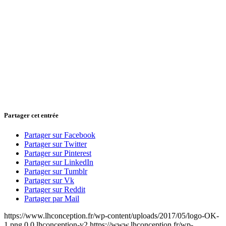
Partager cet entrée
Partager sur Facebook
Partager sur Twitter
Partager sur Pinterest
Partager sur LinkedIn
Partager sur Tumblr
Partager sur Vk
Partager sur Reddit
Partager par Mail
https://www.lhconception.fr/wp-content/uploads/2017/05/logo-OK-
1.png
0
0
lhconception-v2
https://www.lhconception.fr/wp-