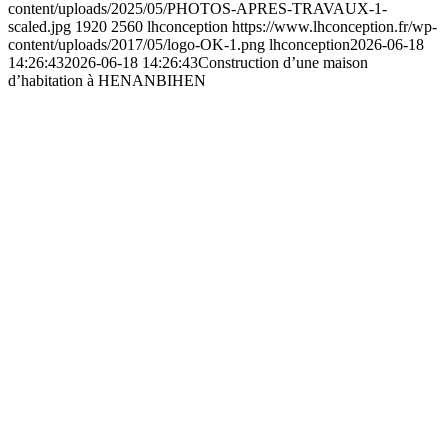
content/uploads/2025/05/PHOTOS-APRES-TRAVAUX-1-
scaled.jpg
1920
2560
lhconception
https://www.lhconception.fr/wp-
content/uploads/2017/05/logo-OK-1.png
lhconception
2026-06-18
14:26:43
2026-06-18 14:26:43
Construction d’une maison
d’habitation à HENANBIHEN