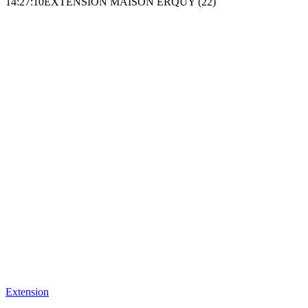
14:27:10
EXTENSION MAISON ERQUY (22)
Extension