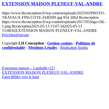
EXTENSION MAISON PLENEUF-VAL-ANDRE
https://www.lhconception.fr/wp-content/uploads/2025/03/PHOTO-
TRAVAUX-FINI-COTE-JARDIN.jpg
954
2064
lhconception
https://www.lhconception.fr/wp-content/uploads/2017/05/logo-OK-
1.png
lhconception
2025-05-13 15:07:34
2025-05-13
15:08:02
EXTENSION MAISON PLENEUF-VAL-ANDRE
Précédent
Suivant
Copyright
LH Conception
-
Gestion cookies
-
Politique de
confidentialité
-
Mentions Légales
-
Réalisation Inodia
Extension maison – Lamballe (22)
EXTENSION MAISON PLENEUF-VAL-ANDRE
Faire défiler vers le haut