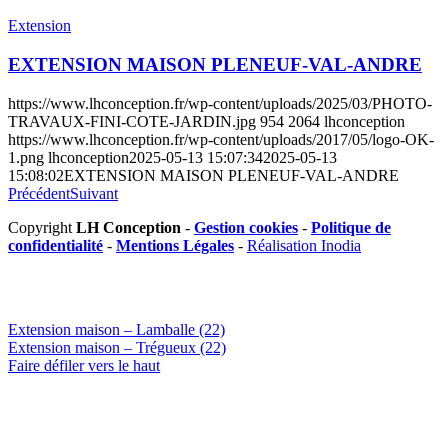
Extension
EXTENSION MAISON PLENEUF-VAL-ANDRE
https://www.lhconception.fr/wp-content/uploads/2025/03/PHOTO-
TRAVAUX-FINI-COTE-JARDIN.jpg
954
2064
lhconception
https://www.lhconception.fr/wp-content/uploads/2017/05/logo-OK-
1.png
lhconception
2025-05-13 15:07:34
2025-05-13
15:08:02
EXTENSION MAISON PLENEUF-VAL-ANDRE
Précédent
Suivant
Copyright
LH Conception
-
Gestion cookies
-
Politique de
confidentialité
-
Mentions Légales
-
Réalisation Inodia
Extension maison – Lamballe (22)
Extension maison – Trégueux (22)
Faire défiler vers le haut