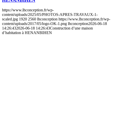
HENANBIHEN
https://www.lhconception.fr/wp-
content/uploads/2025/05/PHOTOS-APRES-TRAVAUX-1-
scaled.jpg
1920
2560
lhconception
https://www.lhconception.fr/wp-
content/uploads/2017/05/logo-OK-1.png
lhconception
2026-06-18
14:26:43
2026-06-18 14:26:43
Construction d’une maison
d’habitation à HENANBIHEN