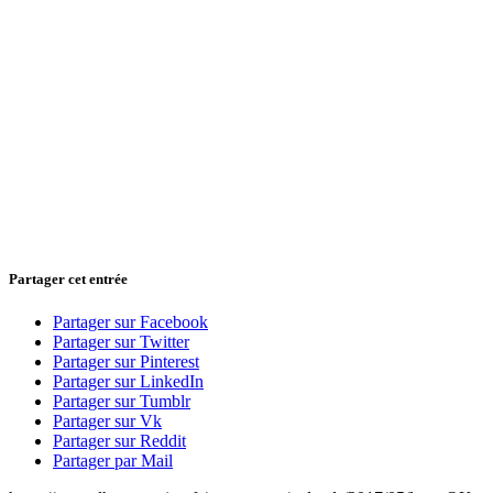
Partager cet entrée
Partager sur Facebook
Partager sur Twitter
Partager sur Pinterest
Partager sur LinkedIn
Partager sur Tumblr
Partager sur Vk
Partager sur Reddit
Partager par Mail