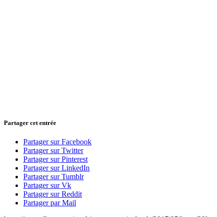
Partager cet entrée
Partager sur Facebook
Partager sur Twitter
Partager sur Pinterest
Partager sur LinkedIn
Partager sur Tumblr
Partager sur Vk
Partager sur Reddit
Partager par Mail