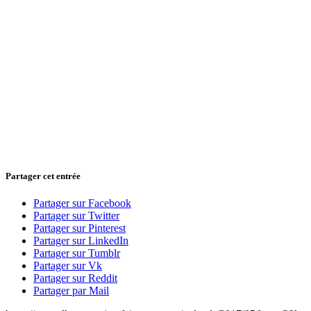
Partager cet entrée
Partager sur Facebook
Partager sur Twitter
Partager sur Pinterest
Partager sur LinkedIn
Partager sur Tumblr
Partager sur Vk
Partager sur Reddit
Partager par Mail