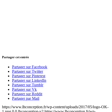
Partager cet entrée
Partager sur Facebook
Partager sur Twitter
Partager sur Pinterest
Partager sur LinkedIn
Partager sur Tumblr
Partager sur Vk
Partager sur Reddit
Partager par Mail
https://www.lhconception.fr/wp-content/uploads/2017/05/logo-OK-
1.png
0
0
lhconception-v2
https://www.lhconception.fr/wp-